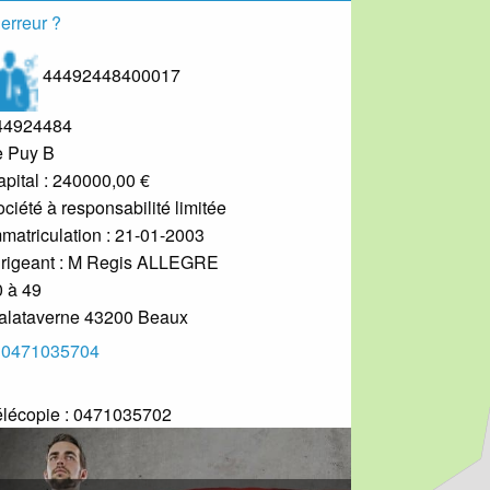
erreur ?
44492448400017
44924484
e Puy B
pital : 240000,00 €
ciété à responsabilité limitée
matriculation : 21-01-2003
rigeant :
M Regis ALLEGRE
0 à 49
alataverne
43200
Beaux
0471035704
lécopie :
0471035702