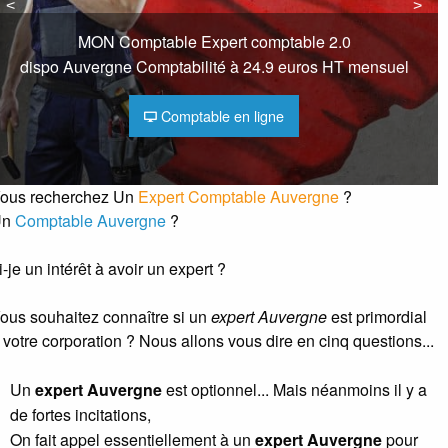
<
<
>
>
MON Comptable Expert comptable 2.0
dispo Auvergne Comptabilité à 24.9 euros HT mensuel
Comptable en ligne
ous recherchez Un
Expert Comptable Auvergne
?
Un
Comptable Auvergne
?
i-je un intérêt à avoir un expert ?
ous souhaitez connaître si un
expert Auvergne
est primordial
 votre corporation ? Nous allons vous dire en cinq questions...
Un
expert Auvergne
est optionnel... Mais néanmoins il y a
de fortes incitations,
On fait appel essentiellement à un
expert Auvergne
pour