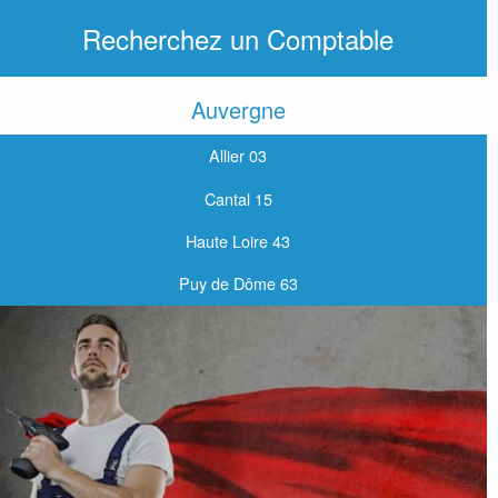
Recherchez un Comptable
Auvergne
Allier 03
Cantal 15
Haute Loire 43
Puy de Dôme 63