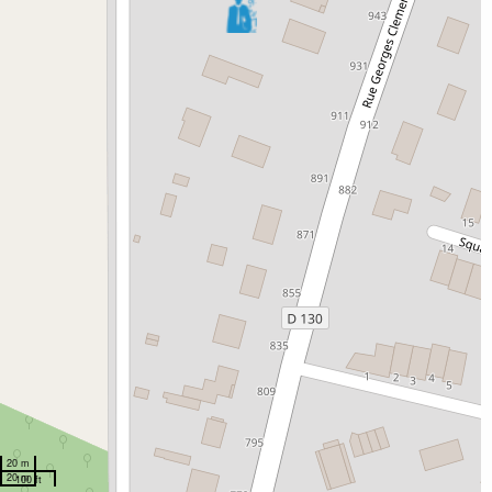
20 m
20 m
100 ft