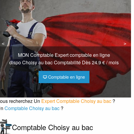
<
<
>
>
MON Comptable Expert comptable en ligne
dispo Choisy au bac Comptabilité Dès 24.9 € / mois
Comptable en ligne
ous recherchez Un
Expert Comptable Choisy au bac
?
Un
Comptable Choisy au bac
?
Comptable Choisy au bac