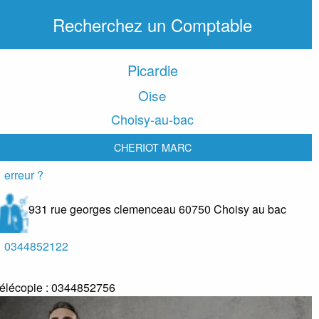
Recherchez un Comptable
Picardie
Oise
Choisy-au-bac
CHERIOT MARC
erreur ?
931 rue georges clemenceau
60750
Choisy au bac
0344852122
élécopie :
0344852756